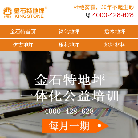
4000-428-628
金石特首页
钢化地坪
透水地坪
仿古地坪
压花地坪
地坪材料