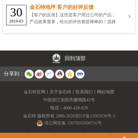
金石特地坪 客户的好评反馈
30
【客户的反馈】这些是客户用过公司的产品，
2019-03
产品效果显著，给出的评价都是棒棒的！选择
金石特
回到顶部
分享到：
金石特官网
丨
关于金石特
丨
联系我们
丨
网站地图
中国浙江东阳市珊瑚路42号
电话：
4000-428-628
金石特 版权所有 2000-2020
浙ICP备11065838号-3
浙公网安备 33078202000716号