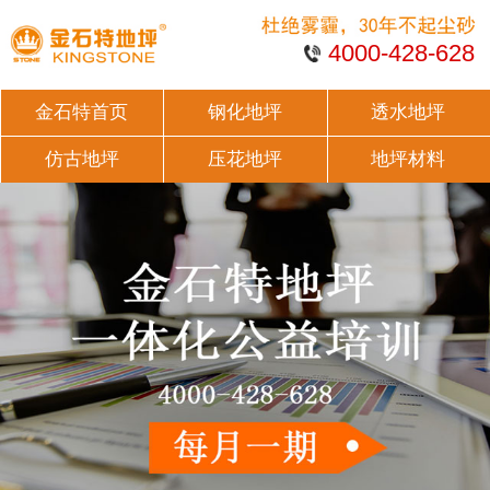
4000-428-628
金石特首页
钢化地坪
透水地坪
仿古地坪
压花地坪
地坪材料