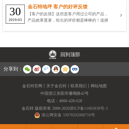
金石特地坪 客户的好评反馈
30
【客户的反馈】这些是客户用过公司的产品，
2019-03
产品效果显著，给出的评价都是棒棒的！选择
金石特
回到顶部
分享到：
金石特官网
丨
关于金石特
丨
联系我们
丨
网站地图
中国浙江东阳市珊瑚路42号
电话：
4000-428-628
金石特 版权所有 2000-2020
浙ICP备11065838号-3
浙公网安备 33078202000716号