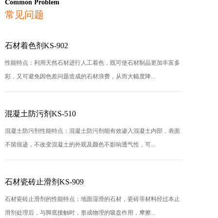
Common Problem
常见问题
石材着色剂KS-902
性能特点：利用天然石材进行人工着色，既可使石材制品更加丰富多
彩，又可避免因色差问题造成的石材浪费，从而大幅度降...
混凝土防污剂KS-510
混凝土防污剂性能特点：混凝土防污剂能有效渗入混凝土内部，表面
不留痕迹，不改变混凝土的外观及颜色不影响透气性，可...
石材瓷砖止滑剂KS-909
石材瓷砖止滑剂的性能特点：地面湿滑的石材，瓷砖等材料经过本止
滑剂处理后，与脚底接触时，形成物理的吸盘作用，摩擦...