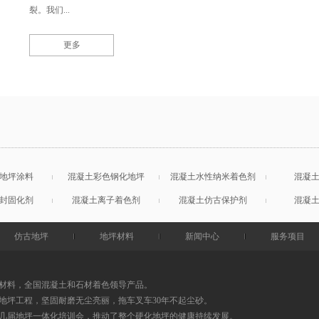
裂。我们...
更多
地坪涂料
混凝土彩色钢化地坪
混凝土水性纳米着色剂
混凝
封固化剂
混凝土离子着色剂
混凝土仿古保护剂
混凝
仿古地坪
地坪材料
新闻中心
服务项目
材料，全国混凝土和石材着色领导产品。
地坪工程，坚固耐磨无尘亮丽，拖车叉车30年不起尘砂。
0几届地坪一体化培训会，推动了整个硬化地坪的健康持续发展。