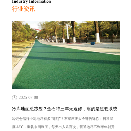
Industry Information
行业资讯
2025-07-08
冷库地面总冻裂？金石特三年无返修，靠的是这套系统
冷链仓储行业对地坪有多“苛刻”？石家庄正大冷链告诉你：日常温
度-18℃，重载来回碾压，每天出入几百次，普通地坪不到半年就开