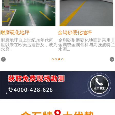
耐磨硬化地坪
金钢砂硬化地坪
耐磨地坪自上世纪70年代问
金刚砂耐磨硬化地面是采用非
世以来在欧美迅速普及，成为
金属或金属骨料与高强波特兰
水磨...
水泥...