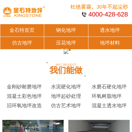
4000-428-628
金石特首页
钢化地坪
透水地坪
仿古地坪
压花地坪
地坪材料
我们能做
金刚砂耐磨地坪
水泥硬化地坪
水磨石硬化地坪
混凝土彩色地坪
地坪起砂处理
环氧树脂地坪
旧环氧地坪改造
仿古艺术地坪
混凝土透水地坪