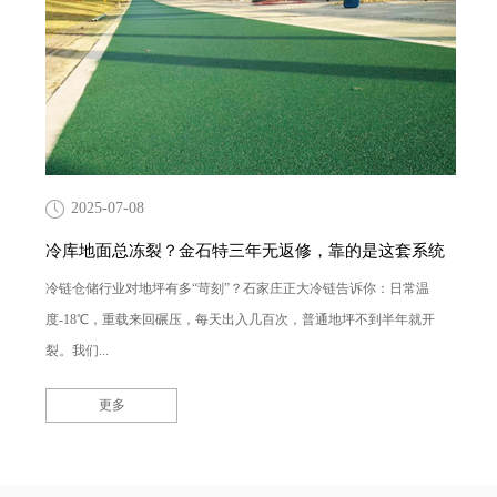
2025-07-08
冷库地面总冻裂？金石特三年无返修，靠的是这套系统
冷链仓储行业对地坪有多“苛刻”？石家庄正大冷链告诉你：日常温
度-18℃，重载来回碾压，每天出入几百次，普通地坪不到半年就开
裂。我们...
更多