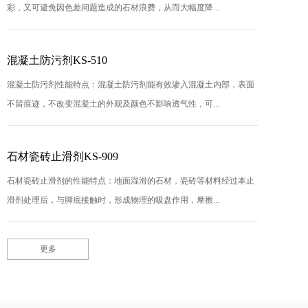
彩，又可避免因色差问题造成的石材浪费，从而大幅度降...
混凝土防污剂KS-510
混凝土防污剂性能特点：混凝土防污剂能有效渗入混凝土内部，表面
不留痕迹，不改变混凝土的外观及颜色不影响透气性，可...
石材瓷砖止滑剂KS-909
石材瓷砖止滑剂的性能特点：地面湿滑的石材，瓷砖等材料经过本止
滑剂处理后，与脚底接触时，形成物理的吸盘作用，摩擦...
更多