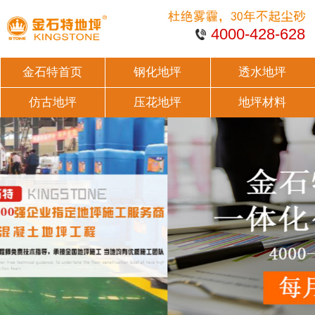
4000-428-628
金石特首页
钢化地坪
透水地坪
仿古地坪
压花地坪
地坪材料