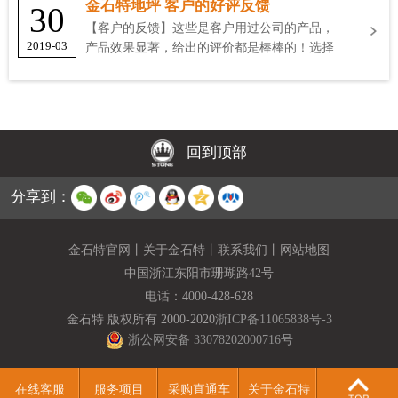
金石特地坪 客户的好评反馈
30
【客户的反馈】这些是客户用过公司的产品，
2019-03
产品效果显著，给出的评价都是棒棒的！选择
金石特
回到顶部
分享到：
金石特官网
丨
关于金石特
丨
联系我们
丨
网站地图
中国浙江东阳市珊瑚路42号
电话：
4000-428-628
金石特 版权所有 2000-2020
浙ICP备11065838号-3
浙公网安备 33078202000716号
在线客服
服务项目
采购直通车
关于金石特