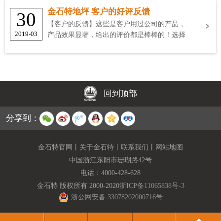
金石特地坪 客户的好评反馈
30
【客户的反馈】这些是客户用过公司的产品，
2019-03
产品效果显著，给出的评价都是棒棒的！选择
金石特
回到顶部
分享到：
金石特官网
丨
关于金石特
丨
联系我们
丨
网站地图
中国浙江东阳市珊瑚路42号
电话：
4000-428-628
金石特 版权所有 2000-2020
浙ICP备11065838号-3
浙公网安备 33078202000716号