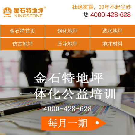
4000-428-628
金石特首页
钢化地坪
透水地坪
仿古地坪
压花地坪
地坪材料