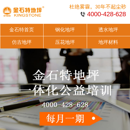
4000-428-628
金石特首页
钢化地坪
透水地坪
仿古地坪
压花地坪
地坪材料