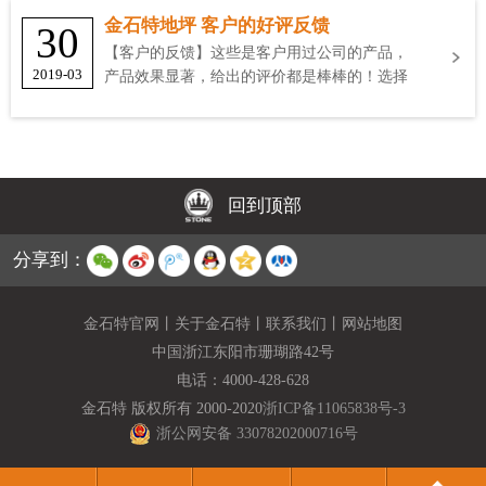
金石特地坪 客户的好评反馈
30
【客户的反馈】这些是客户用过公司的产品，
2019-03
产品效果显著，给出的评价都是棒棒的！选择
金石特
回到顶部
分享到：
金石特官网
丨
关于金石特
丨
联系我们
丨
网站地图
中国浙江东阳市珊瑚路42号
电话：
4000-428-628
金石特 版权所有 2000-2020
浙ICP备11065838号-3
浙公网安备 33078202000716号