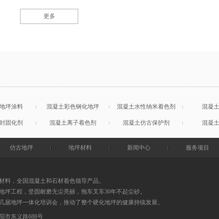
更多
地坪涂料
混凝土彩色钢化地坪
混凝土水性纳米着色剂
混凝
封固化剂
混凝土离子着色剂
混凝土仿古保护剂
混凝
仿古地坪
地坪材料
新闻中心
服务项目
材料，全国混凝土和石材着色领导产品。
地坪工程，坚固耐磨无尘亮丽，拖车叉车30年不起尘砂。
0几届地坪一体化培训会，推动了整个硬化地坪的健康持续发展。
阳市东义路688号