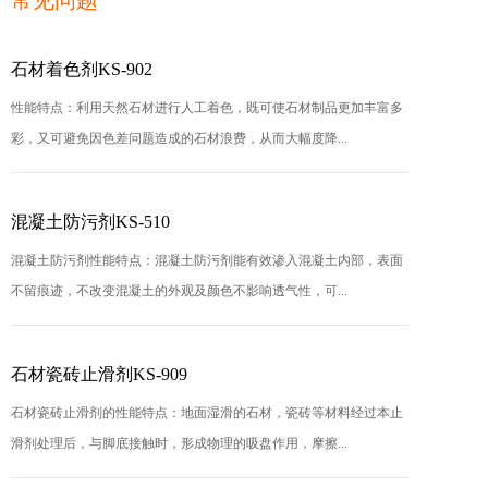
常见问题
石材着色剂KS-902
性能特点：利用天然石材进行人工着色，既可使石材制品更加丰富多
彩，又可避免因色差问题造成的石材浪费，从而大幅度降...
混凝土防污剂KS-510
混凝土防污剂性能特点：混凝土防污剂能有效渗入混凝土内部，表面
不留痕迹，不改变混凝土的外观及颜色不影响透气性，可...
石材瓷砖止滑剂KS-909
石材瓷砖止滑剂的性能特点：地面湿滑的石材，瓷砖等材料经过本止
滑剂处理后，与脚底接触时，形成物理的吸盘作用，摩擦...