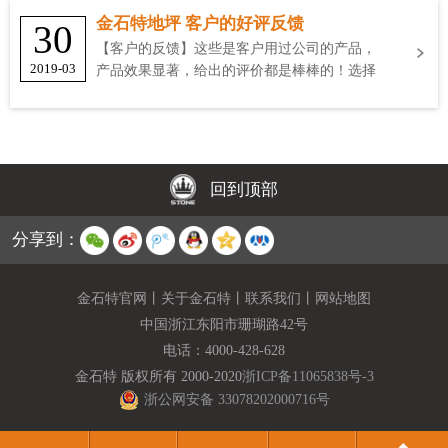
金石特地坪 客户的好评反馈
30
【客户的反馈】这些是客户用过公司的产品，
2019-03
产品效果显著，给出的评价都是棒棒的！选择
金石特
回到顶部
分享到：
金石特官网
丨
关于金石特
丨
联系我们
丨
网站地图
中国浙江东阳市珊瑚路42号
电话：
4000-428-628
金石特 版权所有 2000-2020
浙ICP备11065838号-3
浙公网安备 33078202000716号