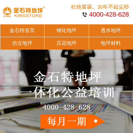
4000-428-628
金石特首页
钢化地坪
透水地坪
仿古地坪
压花地坪
地坪材料