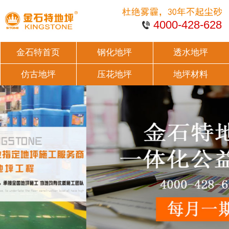
4000-428-628
金石特首页
钢化地坪
透水地坪
仿古地坪
压花地坪
地坪材料