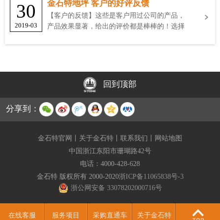
金石特地坪 客户的好评反馈
30
【客户的反馈】这些是客户用过公司的产品，
2019-03
产品效果显著，给出的评价都是棒棒的！选择
金石特
回到顶部
分享到：
金石特官网
丨
关于金石特
丨
联系我们
丨
网站地图
中国浙江东阳市珊瑚路42号
电话：
4000-428-628
金石特 版权所有 2000-2020
浙ICP备11065838号-3
浙公网安备 33078202000716号
在线客服
服务项目
采购直通车
关于金石特