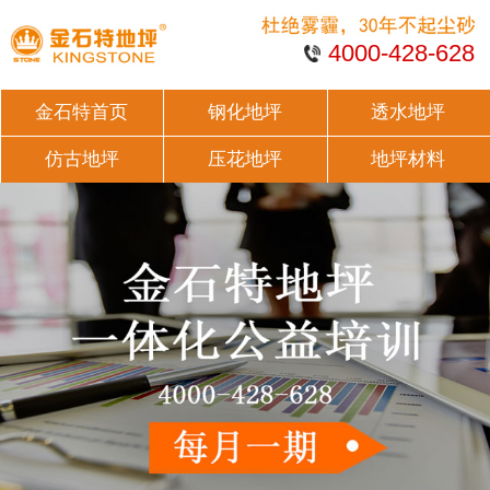
4000-428-628
金石特首页
钢化地坪
透水地坪
仿古地坪
压花地坪
地坪材料