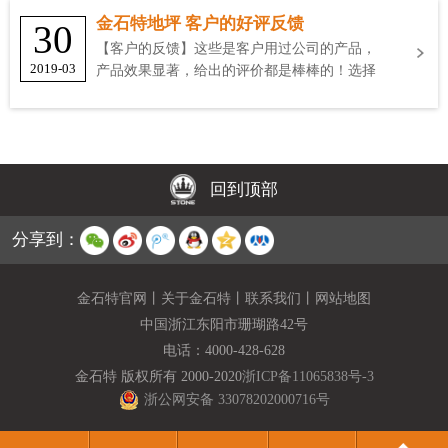
金石特地坪 客户的好评反馈
30
【客户的反馈】这些是客户用过公司的产品，
2019-03
产品效果显著，给出的评价都是棒棒的！选择
金石特
回到顶部
分享到：
金石特官网
丨
关于金石特
丨
联系我们
丨
网站地图
中国浙江东阳市珊瑚路42号
电话：
4000-428-628
金石特 版权所有 2000-2020
浙ICP备11065838号-3
浙公网安备 33078202000716号