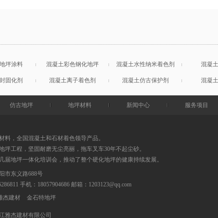
地坪涂料
混凝土彩色钢化地坪
混凝土水性纳米着色剂
混凝
封固化剂
混凝土离子着色剂
混凝土仿古保护剂
混凝
仿古地坪
地坪材料
新闻中心
服务项目
材料，全国混凝土和石材着色领导产品。
地坪工程，坚固耐磨无尘亮丽，拖车叉车30年不起尘砂。
0几届地坪一体化培训会，推动了整个硬化地坪的健康持续发展。
阳市东义路688号
86286811 手机：18057904686
邮箱：
1203123@qq.com
雅杰建材
金石特地坪
江雅杰建材有限公司