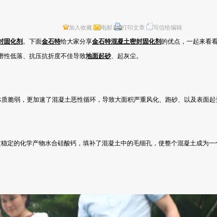
加入收藏
电邮
打印文章
写信给编辑
封固化剂
。下面
金石特
给大家分享
金石特
混凝土密封固化剂
的优点，一起来看
磨性低落、抗压抗折度不佳导致
地面起砂
、起灰尘。
质脆弱，更加速了混凝土恶性循环，导致大面积严重风化、跑砂、以及表面起
缩性质稳定的化学产物水合硅酸钙，填补了混凝土中的毛细孔，使整个混凝土成