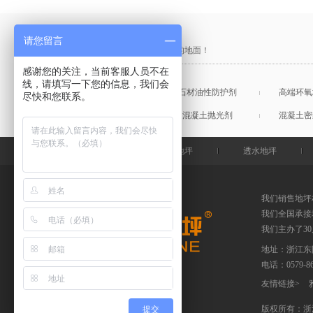
产品采购直通车
请您留言
做中国最硬的地坪，金石特钢化您的地面！
感谢您的关注，当前客服人员不在
线，请填写一下您的信息，我们会
混凝土表面增强剂
石材油性防护剂
高端环氧
尽快和您联系。
混凝土润色剂
混凝土抛光剂
混凝土密
金石特首页
钢化地坪
透水地坪
我们销售地坪
我们全国承接
我们主办了3
地址：浙江东
电话：
0579-
友情链接
>
版权所有：浙
提交