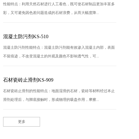
性能特点：利用天然石材进行人工着色，既可使石材制品更加丰富多
彩，又可避免因色差问题造成的石材浪费，从而大幅度降...
混凝土防污剂KS-510
混凝土防污剂性能特点：混凝土防污剂能有效渗入混凝土内部，表面
不留痕迹，不改变混凝土的外观及颜色不影响透气性，可...
石材瓷砖止滑剂KS-909
石材瓷砖止滑剂的性能特点：地面湿滑的石材，瓷砖等材料经过本止
滑剂处理后，与脚底接触时，形成物理的吸盘作用，摩擦...
更多