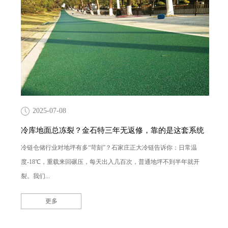
2025-07-08
冷库地面总冻裂？金石特三年无返修，靠的是这套系统
冷链仓储行业对地坪有多“苛刻”？石家庄正大冷链告诉你：日常温
度-18℃，重载来回碾压，每天出入几百次，普通地坪不到半年就开
裂。我们...
更多