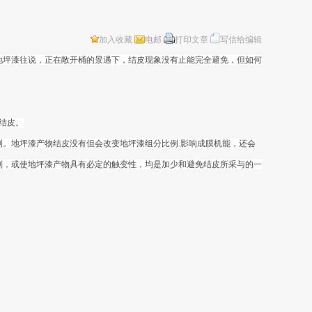
加入收藏
电邮
打印文章
写信给编辑
地坪漆往说，正在敞开桶的景遇下，结皮现象没有止能完全避免，但如何
结皮。
。地坪漆产物结皮没有但会改变地坪漆组分比例.影响成膜机能，还会
剂，或使地坪漆产物具有必定的触变性，均是加少和避免结皮所采与的一