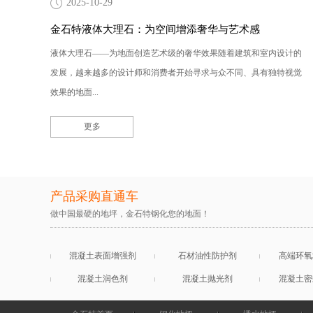
2025-10-29
金石特液体大理石：为空间增添奢华与艺术感
液体大理石——为地面创造艺术级的奢华效果随着建筑和室内设计的
发展，越来越多的设计师和消费者开始寻求与众不同、具有独特视觉
效果的地面...
更多
产品采购直通车
做中国最硬的地坪，金石特钢化您的地面！
混凝土表面增强剂
石材油性防护剂
高端环氧
混凝土润色剂
混凝土抛光剂
混凝土密