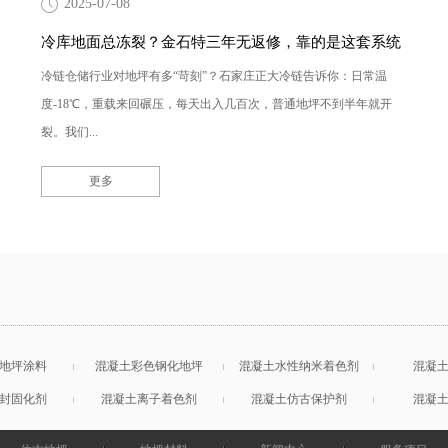
2025-07-08
冷库地面总冻裂？金石特三年无返修，靠的是这套系统
冷链仓储行业对地坪有多“苛刻”？石家庄正大冷链告诉你：日常温
度-18℃，重载来回碾压，每天出入几百次，普通地坪不到半年就开
裂。我们...
更多
地坪涂料
混凝土彩色钢化地坪
混凝土水性纳米着色剂
混凝
封固化剂
混凝土离子着色剂
混凝土仿古保护剂
混凝