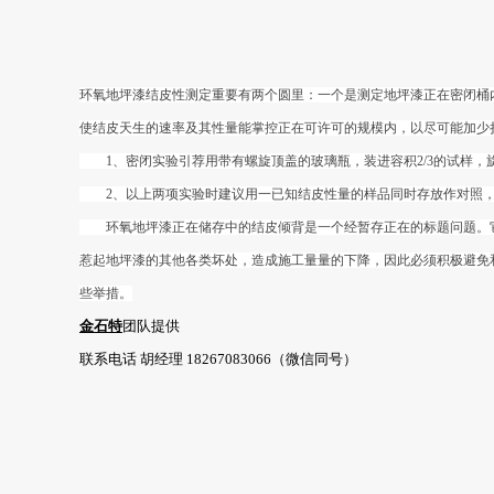
环氧地坪漆结皮性测定重要有两个圆里：一个是测定地坪漆正在密闭桶
使结皮天生的速率及其性量能掌控正在可许可的规模内，以尽可能加少
1、密闭实验引荐用带有螺旋顶盖的玻璃瓶，装进容积2/3的试样，
2、以上两项实验时建议用一已知结皮性量的样品同时存放作对照，
环氧地坪漆正在储存中的结皮倾背是一个经暂存正在的标题问题。它
惹起地坪漆的其他各类坏处，造成施工量量的下降，因此必须积极避免
些举措。
金石特
团队提供
联系电话 胡经理 18267083066（微信同号）