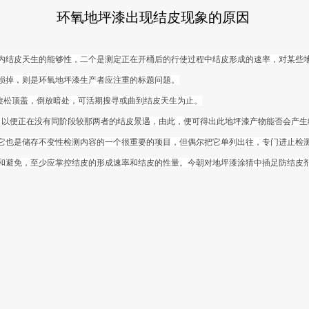
环氧地坪漆出现结皮现象的原因
内结皮天生的能够性，二个是测定正在开桶后的行使过程中结皮形成的速率，对某些
损掉，则是环氧地坪漆生产者应注重的标题问题。
旋松顶盖，倒放暗处，可活期搜寻或曲到结皮天生为止。
以便正在没有同阶段较那两者的结皮景遇，由此，便可得出此地坪漆产物能否会产生
也是储存不变性检测内容的一个很重要的项目，但偶尔把它单列出往，专门进止检测
和避免，至少应掌控结皮的形成速率和结皮的性量。今朝对地坪漆涂猜中插足防结皮