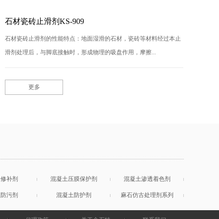
石材瓷砖止滑剂KS-909
石材瓷砖止滑剂的性能特点：地面湿滑的石材，瓷砖等材料经过本止
滑剂处理后，与脚底接触时，形成物理的吸盘作用，摩擦...
更多
土修补剂
混凝土压膜保护剂
混凝土渗透着色剂
土防污剂
混凝土防护剂
麻石仿古处理剂系列