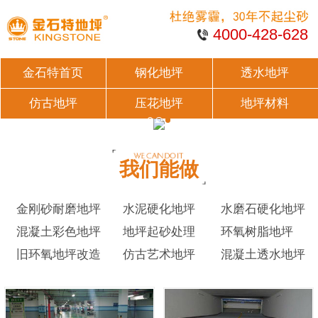
4000-428-628
金石特首页
钢化地坪
透水地坪
仿古地坪
压花地坪
地坪材料
我们能做
金刚砂耐磨地坪
水泥硬化地坪
水磨石硬化地坪
混凝土彩色地坪
地坪起砂处理
环氧树脂地坪
旧环氧地坪改造
仿古艺术地坪
混凝土透水地坪