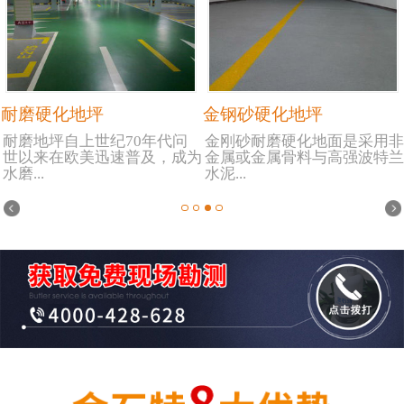
耐磨硬化地坪
金钢砂硬化地坪
耐磨地坪自上世纪70年代问
金刚砂耐磨硬化地面是采用非
世以来在欧美迅速普及，成为
金属或金属骨料与高强波特兰
水磨...
水泥...