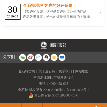
金石特地坪 客户的好评反馈
30
【客户的反馈】这些是客户用过公司的产品，
2019-03
产品效果显著，给出的评价都是棒棒的！选择
金石特
回到顶部
分享到：
金石特官网
丨
关于金石特
丨
联系我们
丨
网站地图
中国浙江东阳市珊瑚路42号
电话：
4000-428-628
金石特 版权所有 2000-2020
浙ICP备11065838号-3
浙公网安备 33078202000716号