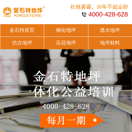
4000-428-628
金石特首页
钢化地坪
透水地坪
仿古地坪
压花地坪
地坪材料