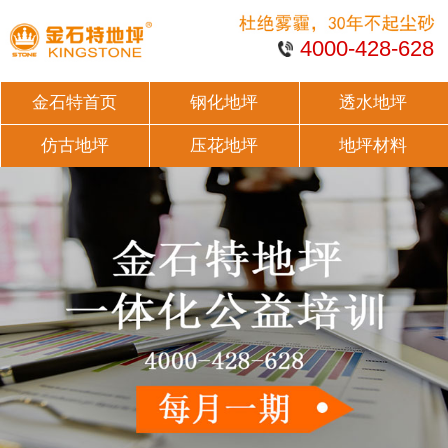
4000-428-628
金石特首页
钢化地坪
透水地坪
仿古地坪
压花地坪
地坪材料