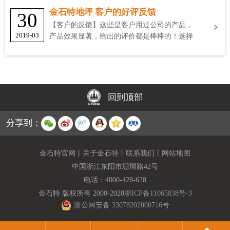
金石特地坪 客户的好评反馈
30
【客户的反馈】这些是客户用过公司的产品，
2019-03
产品效果显著，给出的评价都是棒棒的！选择
金石特
回到顶部
分享到：
金石特官网
丨
关于金石特
丨
联系我们
丨
网站地图
中国浙江东阳市珊瑚路42号
电话：
4000-428-628
金石特 版权所有 2000-2020
浙ICP备11065838号-3
浙公网安备 33078202000716号