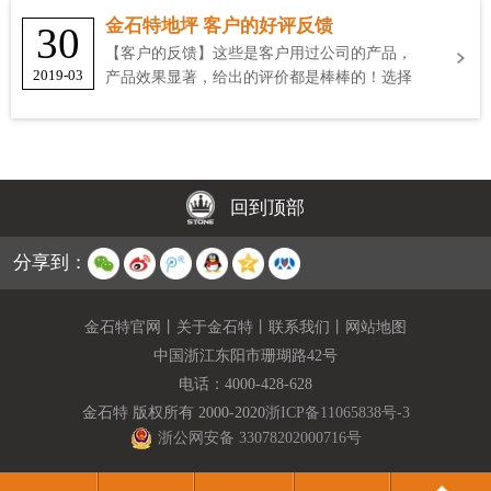
金石特地坪 客户的好评反馈
30
【客户的反馈】这些是客户用过公司的产品，
2019-03
产品效果显著，给出的评价都是棒棒的！选择
金石特
回到顶部
分享到：
金石特官网
丨
关于金石特
丨
联系我们
丨
网站地图
中国浙江东阳市珊瑚路42号
电话：
4000-428-628
金石特 版权所有 2000-2020
浙ICP备11065838号-3
浙公网安备 33078202000716号