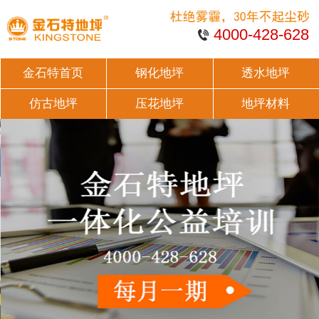
4000-428-628
金石特首页
钢化地坪
透水地坪
仿古地坪
压花地坪
地坪材料