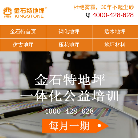
4000-428-628
金石特首页
钢化地坪
透水地坪
仿古地坪
压花地坪
地坪材料