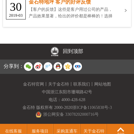
金石特地坪 客户的好评反馈
30
【客户的反馈】这些是客户用过公司的产品，
2019-03
产品效果显著，给出的评价都是棒棒的！选择
金石特
回到顶部
分享到：
金石特官网
丨
关于金石特
丨
联系我们
丨
网站地图
中国浙江东阳市珊瑚路42号
电话：
4000-428-628
金石特 版权所有 2000-2020
浙ICP备11065838号-3
浙公网安备 33078202000716号
在线客服
服务项目
采购直通车
关于金石特