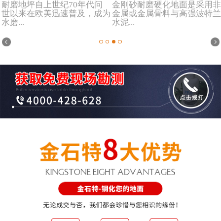
耐磨地坪自上世纪70年代问
金刚砂耐磨硬化地面是采用非
世以来在欧美迅速普及，成为
金属或金属骨料与高强波特兰
水磨...
水泥...