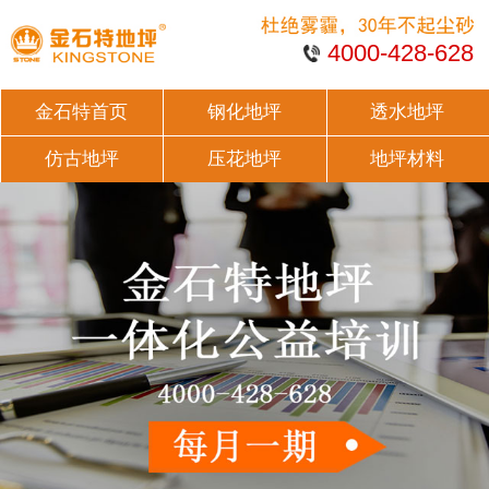
4000-428-628
金石特首页
钢化地坪
透水地坪
仿古地坪
压花地坪
地坪材料