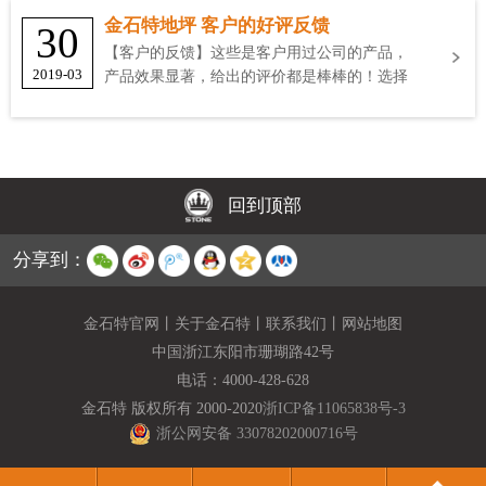
金石特地坪 客户的好评反馈
30
【客户的反馈】这些是客户用过公司的产品，
2019-03
产品效果显著，给出的评价都是棒棒的！选择
金石特
回到顶部
分享到：
金石特官网
丨
关于金石特
丨
联系我们
丨
网站地图
中国浙江东阳市珊瑚路42号
电话：
4000-428-628
金石特 版权所有 2000-2020
浙ICP备11065838号-3
浙公网安备 33078202000716号