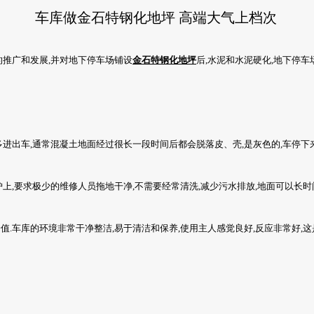
车库做金石特钢化地坪 高端大气上档次
的推广和发展,并对地下停车场铺设
金石特
钢化地坪
后,水泥和水泥硬化,地下停车
多进出车,通常混凝土地面经过很长一段时间后都会脱落皮、壳,是灰色的,车停下
护上,要求极少的维修人员拖地干净,不需要经常清洗,减少污水排放,地面可以长时
值.车库的环境非常干净整洁,易于清洁和保养,使用主人感觉良好,反应非常好,这