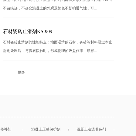
不留痕迹，不改变混凝土的外观及颜色不影响透气性，可...
石材瓷砖止滑剂KS-909
石材瓷砖止滑剂的性能特点：地面湿滑的石材，瓷砖等材料经过本止
滑剂处理后，与脚底接触时，形成物理的吸盘作用，摩擦...
更多
土修补剂
混凝土压膜保护剂
混凝土渗透着色剂