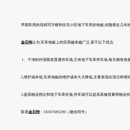
早期常用的高档写字楼和住宅小区地下车库的地板,但随着近几年
金石特
认为,车库地板上的应用越来越广泛,基于以下优点:
1、干净的环境既有普通停车场,又有地下车库停车场,每天都有很
2,维护成本低,车库地板的维护成本大大降低,主要表现在清洁和维
3,提高物业档次和地下车库价值,停车场可以提高装修质量和物业价
联系
金石特
：18267085299（微信同号）