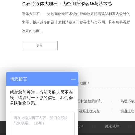
金石特液体大理石：为空间增添奢华与艺术感
液体大理石——为地面创造艺术级的奢华效果随着建筑和室内设计的
发展，越来越多的设计师和消费者开始寻求与众不同、具有独特视觉
效果的地面...
更多
产品采购直通车
请您留言
做中国最硬的地坪，金石特钢化您的地面！
感谢您的关注，当前客服人员不在
线，请填写一下您的信息，我们会
混凝土表面增强剂
石材油性防护剂
高端环氧
尽快和您联系。
混凝土润色剂
混凝土抛光剂
混凝土密
金石特首页
钢化地坪
透水地坪