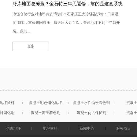
冷库地面总冻裂？金石特三年无返修，靠的是这套系统
冷链仓储行业对地坪有多“苛刻”？石家庄正大冷链告诉你：日常温
度-18℃，重载来回碾压，每天出入几百次，普通地坪不到半年就开
裂。我们...
更多
地坪涂料
混凝土彩色钢化地坪
混凝土水性纳米着色剂
混凝
封固化剂
混凝土离子着色剂
混凝土仿古保护剂
混凝
仿古地坪
地坪材料
新闻中心
服务项目