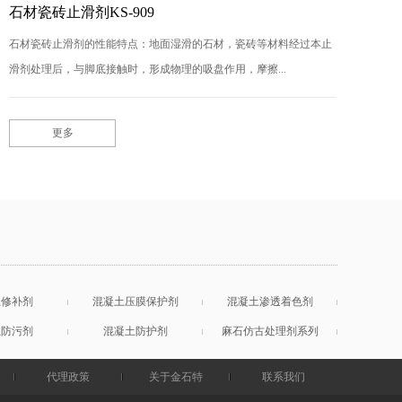
石材瓷砖止滑剂KS-909
石材瓷砖止滑剂的性能特点：地面湿滑的石材，瓷砖等材料经过本止
滑剂处理后，与脚底接触时，形成物理的吸盘作用，摩擦...
更多
土修补剂
混凝土压膜保护剂
混凝土渗透着色剂
土防污剂
混凝土防护剂
麻石仿古处理剂系列
代理政策
关于金石特
联系我们