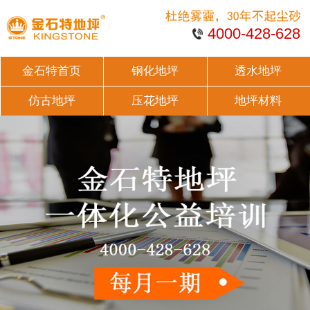
4000-428-628
金石特首页
钢化地坪
透水地坪
仿古地坪
压花地坪
地坪材料