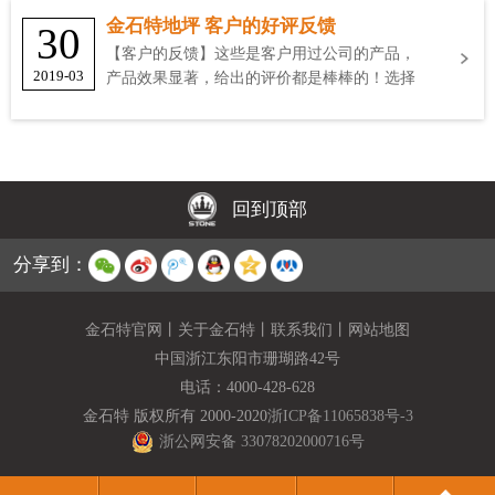
金石特地坪 客户的好评反馈
30
【客户的反馈】这些是客户用过公司的产品，
2019-03
产品效果显著，给出的评价都是棒棒的！选择
金石特
回到顶部
分享到：
金石特官网
丨
关于金石特
丨
联系我们
丨
网站地图
中国浙江东阳市珊瑚路42号
电话：
4000-428-628
金石特 版权所有 2000-2020
浙ICP备11065838号-3
浙公网安备 33078202000716号