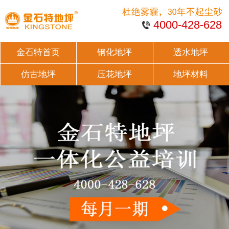
4000-428-628
金石特首页
钢化地坪
透水地坪
仿古地坪
压花地坪
地坪材料