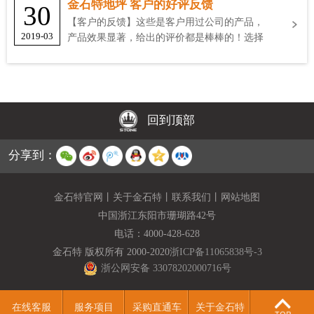
金石特地坪 客户的好评反馈
30
【客户的反馈】这些是客户用过公司的产品，
2019-03
产品效果显著，给出的评价都是棒棒的！选择
金石特
回到顶部
分享到：
金石特官网
丨
关于金石特
丨
联系我们
丨
网站地图
中国浙江东阳市珊瑚路42号
电话：
4000-428-628
金石特 版权所有 2000-2020
浙ICP备11065838号-3
浙公网安备 33078202000716号
在线客服
服务项目
采购直通车
关于金石特