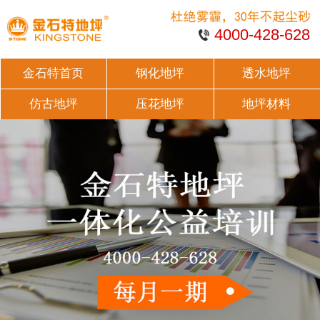
4000-428-628
金石特首页
钢化地坪
透水地坪
仿古地坪
压花地坪
地坪材料