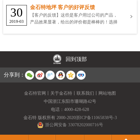
金石特地坪 客户的好评反馈
30
【客户的反馈】这些是客户用过公司的产品，
2019-03
产品效果显著，给出的评价都是棒棒的！选择
金石特
回到顶部
分享到：
金石特官网
丨
关于金石特
丨
联系我们
丨
网站地图
中国浙江东阳市珊瑚路42号
电话：
4000-428-628
金石特 版权所有 2000-2020
浙ICP备11065838号-3
浙公网安备 33078202000716号