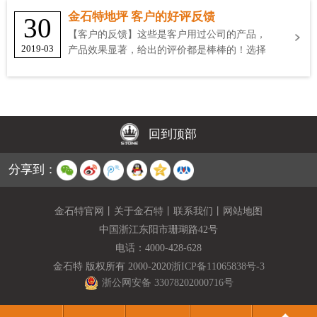
金石特地坪 客户的好评反馈
30
【客户的反馈】这些是客户用过公司的产品，
2019-03
产品效果显著，给出的评价都是棒棒的！选择
金石特
回到顶部
分享到：
金石特官网
丨
关于金石特
丨
联系我们
丨
网站地图
中国浙江东阳市珊瑚路42号
电话：
4000-428-628
金石特 版权所有 2000-2020
浙ICP备11065838号-3
浙公网安备 33078202000716号