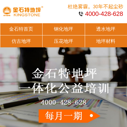
4000-428-628
金石特首页
钢化地坪
透水地坪
仿古地坪
压花地坪
地坪材料