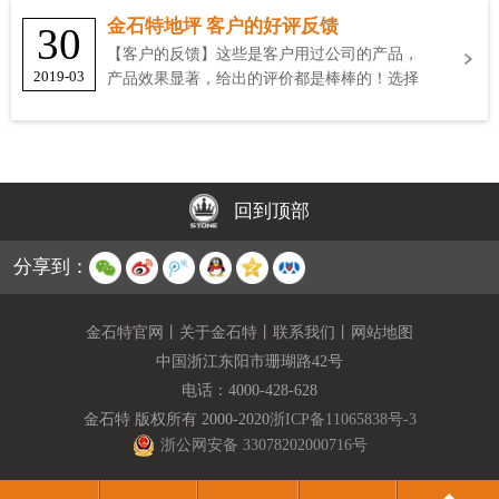
金石特地坪 客户的好评反馈
30
【客户的反馈】这些是客户用过公司的产品，
2019-03
产品效果显著，给出的评价都是棒棒的！选择
金石特
回到顶部
分享到：
金石特官网
丨
关于金石特
丨
联系我们
丨
网站地图
中国浙江东阳市珊瑚路42号
电话：
4000-428-628
金石特 版权所有 2000-2020
浙ICP备11065838号-3
浙公网安备 33078202000716号