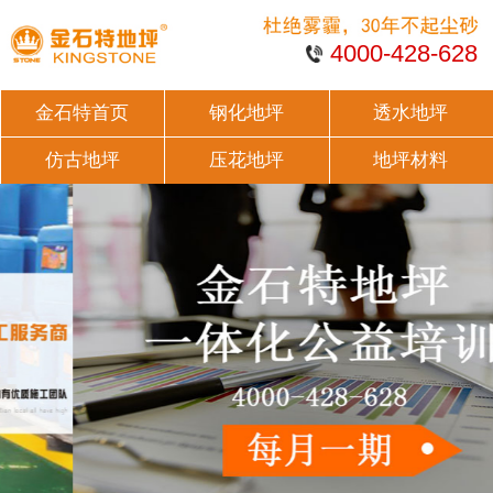
4000-428-628
金石特首页
钢化地坪
透水地坪
仿古地坪
压花地坪
地坪材料