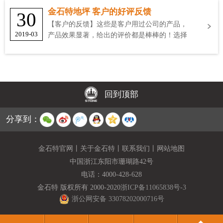
金石特地坪 客户的好评反馈
30
【客户的反馈】这些是客户用过公司的产品，
2019-03
产品效果显著，给出的评价都是棒棒的！选择
金石特
回到顶部
分享到：
金石特官网
丨
关于金石特
丨
联系我们
丨
网站地图
中国浙江东阳市珊瑚路42号
电话：
4000-428-628
金石特 版权所有 2000-2020
浙ICP备11065838号-3
浙公网安备 33078202000716号