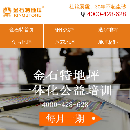
4000-428-628
金石特首页
钢化地坪
透水地坪
仿古地坪
压花地坪
地坪材料