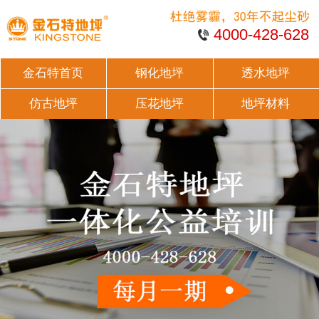
4000-428-628
金石特首页
钢化地坪
透水地坪
仿古地坪
压花地坪
地坪材料