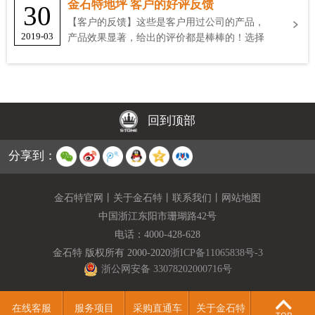
金石特地坪 客户的好评反馈
30
【客户的反馈】这些是客户用过公司的产品，
2019-03
产品效果显著，给出的评价都是棒棒的！选择
金石特
回到顶部
分享到：
金石特官网
丨
关于金石特
丨
联系我们
丨
网站地图
中国浙江东阳市珊瑚路42号
电话：
4000-428-628
金石特 版权所有 2000-2020
浙ICP备11065838号-3
浙公网安备 33078202000716号
在线客服
服务项目
采购直通车
关于金石特