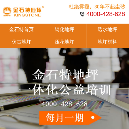
4000-428-628
金石特首页
钢化地坪
透水地坪
仿古地坪
压花地坪
地坪材料