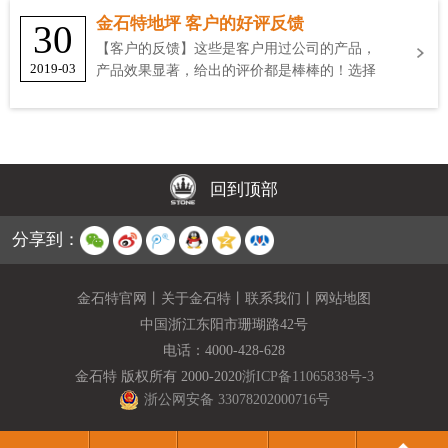
金石特地坪 客户的好评反馈
30
【客户的反馈】这些是客户用过公司的产品，
2019-03
产品效果显著，给出的评价都是棒棒的！选择
金石特
回到顶部
分享到：
金石特官网
丨
关于金石特
丨
联系我们
丨
网站地图
中国浙江东阳市珊瑚路42号
电话：
4000-428-628
金石特 版权所有 2000-2020
浙ICP备11065838号-3
浙公网安备 33078202000716号