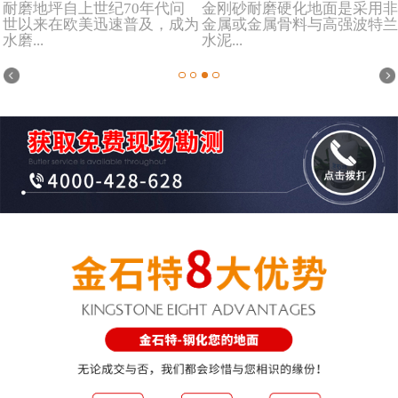
耐磨地坪自上世纪70年代问
金刚砂耐磨硬化地面是采用非
世以来在欧美迅速普及，成为
金属或金属骨料与高强波特兰
水磨...
水泥...