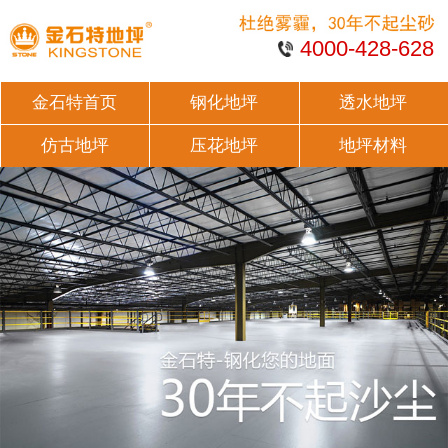
4000-428-628
金石特首页
钢化地坪
透水地坪
仿古地坪
压花地坪
地坪材料