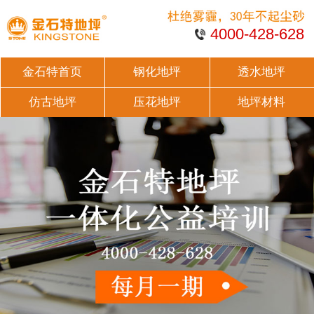
4000-428-628
金石特首页
钢化地坪
透水地坪
仿古地坪
压花地坪
地坪材料