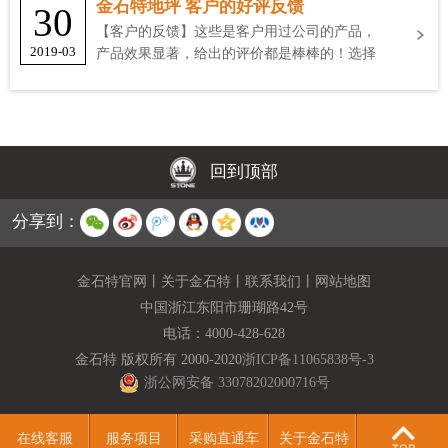
金石特地坪 客户的好评反馈
30
【客户的反馈】这些是客户用过公司的产品，
2019-03
产品效果显著，给出的评价都是棒棒的！选择
金石特
回到顶部
分享到：
金石特官网
丨
关于金石特
丨
联系我们
丨
网站地图
中国浙江东阳市珊瑚路42号
电话：
4000-428-628
金石特 版权所有 2000-2020
浙ICP备11065838号-3
浙公网安备 33078202000716号
在线客服
服务项目
采购直通车
关于金石特