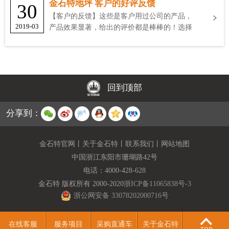
金石特地坪 客户的好评反馈
30
【客户的反馈】这些是客户用过公司的产品，
2019-03
产品效果显著，给出的评价都是棒棒的！选择
金石特
回到顶部
分享到：
金石特官网
丨
关于金石特
丨
联系我们
丨
网站地图
中国浙江东阳市珊瑚路42号
电话：
4000-428-628
金石特 版权所有 2000-2020
浙ICP备11065838号-3
浙公网安备 33078202000716号
在线客服
服务项目
采购直通车
关于金石特