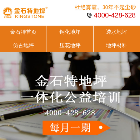
4000-428-628
金石特首页
钢化地坪
透水地坪
仿古地坪
压花地坪
地坪材料