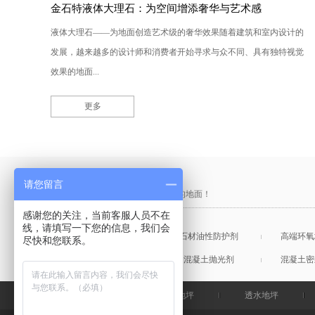
金石特液体大理石：为空间增添奢华与艺术感
液体大理石——为地面创造艺术级的奢华效果随着建筑和室内设计的
发展，越来越多的设计师和消费者开始寻求与众不同、具有独特视觉
效果的地面...
更多
产品采购直通车
请您留言
做中国最硬的地坪，金石特钢化您的地面！
感谢您的关注，当前客服人员不在
线，请填写一下您的信息，我们会
混凝土表面增强剂
石材油性防护剂
高端环氧
尽快和您联系。
混凝土润色剂
混凝土抛光剂
混凝土密
金石特首页
钢化地坪
透水地坪