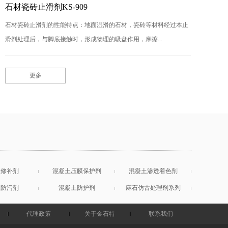
石材瓷砖止滑剂KS-909
石材瓷砖止滑剂的性能特点：地面湿滑的石材，瓷砖等材料经过本止
滑剂处理后，与脚底接触时，形成物理的吸盘作用，摩擦...
更多
土修补剂
混凝土压膜保护剂
混凝土渗透着色剂
土防污剂
混凝土防护剂
麻石仿古处理剂系列
代理政策
关于金石特
联系我们