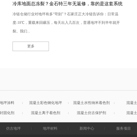
冷库地面总冻裂？金石特三年无返修，靠的是这套系统
冷链仓储行业对地坪有多“苛刻”？石家庄正大冷链告诉你：日常温
度-18℃，重载来回碾压，每天出入几百次，普通地坪不到半年就开
裂。我们...
更多
地坪涂料
混凝土彩色钢化地坪
混凝土水性纳米着色剂
混凝
封固化剂
混凝土离子着色剂
混凝土仿古保护剂
混凝
仿古地坪
地坪材料
新闻中心
服务项目