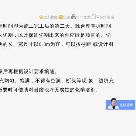
加入收藏
电邮
打印文章
写信给编辑
佳时间即为施工完工后的第二天。除合理掌握时间
人切割，以此保证切割出来的伸缩缝是顺直的。切
块的长、宽尺寸以6-8m为宜，可以按柱距 或设计图
燥后再根据设计要求填缝。
填充均匀、饱满，不得有空洞、断头等现 象，边填充
必要时可借助对耐磨地坪无腐蚀的化学溶剂。