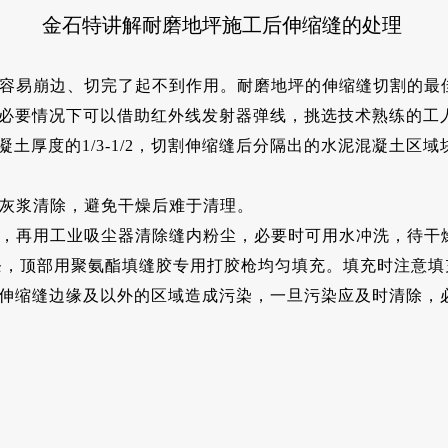
金石特讲解耐磨地坪施工后伸缩缝的处理
了容易崩边、切完了起不到作用。耐磨地坪的伸缩缝切割的最
必要情况下可以借助红外线发射器弹线，挑选技术熟练的工
凝土厚度的1/3-1/2，切割伸缩缝后分隔出的水泥混凝土区域
泥灰浆清除，避免干燥后难于清理。
清，再用工业吸尘器清除缝内粉尘，必要时可用水冲洗，待干
胶条，顶部用聚氨酯填缝胶专用打胶枪均匀填充。填充时注意
伸缩缝边缘及以外的区域造成污染，一旦污染应及时清除，