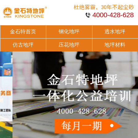
4000-428-628
金石特首页
钢化地坪
透水地坪
仿古地坪
压花地坪
地坪材料