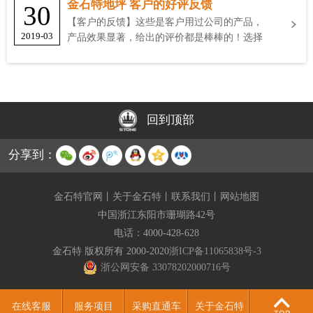
金石特地坪 客户的好评反馈
30
【客户的反馈】这些是客户用过公司的产品，
2019-03
产品效果显著，给出的评价都是棒棒的！选择
金石特
回到顶部
分享到：
金石特官网
丨
关于金石特
丨
联系我们
丨
网站地图
中国浙江东阳市珊瑚路42号
电话：
4000-428-628
金石特 版权所有 2000-2020
浙ICP备11065838号-3
浙公网安备 33078202000716号
在线客服
服务项目
采购直通车
关于金石特