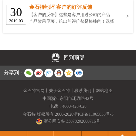
金石特地坪 客户的好评反馈
30
【客户的反馈】这些是客户用过公司的产品，
2019-03
产品效果显著，给出的评价都是棒棒的！选择
金石特
回到顶部
分享到：
金石特官网
丨
关于金石特
丨
联系我们
丨
网站地图
中国浙江东阳市珊瑚路42号
电话：
4000-428-628
金石特 版权所有 2000-2020
浙ICP备11065838号-3
浙公网安备 33078202000716号