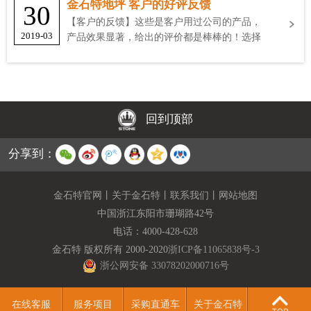
金石特地坪 客户的好评反馈
30
【客户的反馈】这些是客户用过公司的产品，
2019-03
产品效果显著，给出的评价都是棒棒的！选择
金石特
回到顶部
分享到：
金石特官网
丨
关于金石特
丨
联系我们
丨
网站地图
中国浙江东阳市珊瑚路42号
电话：
4000-428-628
金石特 版权所有 2000-2020
浙ICP备11065838号-3
浙公网安备 33078202000716号
在线客服
服务项目
采购直通车
关于金石特