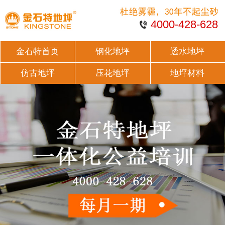
4000-428-628
金石特首页
钢化地坪
透水地坪
仿古地坪
压花地坪
地坪材料