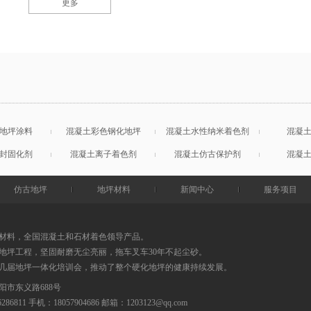
更多
地坪涂料
混凝土彩色钢化地坪
混凝土水性纳米着色剂
混凝
封固化剂
混凝土离子着色剂
混凝土仿古保护剂
混凝
仿古地坪
地坪材料
新闻中心
服务项目
材料，全国混凝土和石材着色领导产品。
地坪工程，坚固耐磨无尘亮丽，拖车叉车30年不起尘砂。
0几届地坪一体化培训会，推动了整个硬化地坪的健康持续发展。
阳市东义路688号
86286811 手机：18057904686
邮箱：
1203123@qq.com