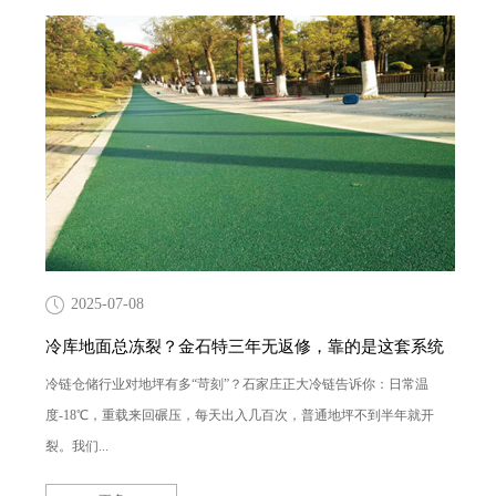
2025-07-08
冷库地面总冻裂？金石特三年无返修，靠的是这套系统
冷链仓储行业对地坪有多“苛刻”？石家庄正大冷链告诉你：日常温
度-18℃，重载来回碾压，每天出入几百次，普通地坪不到半年就开
裂。我们...