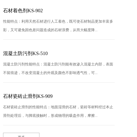
石材着色剂KS-902
性能特点：利用天然石材进行人工着色，既可使石材制品更加丰富多
彩，又可避免因色差问题造成的石材浪费，从而大幅度降...
混凝土防污剂KS-510
混凝土防污剂性能特点：混凝土防污剂能有效渗入混凝土内部，表面
不留痕迹，不改变混凝土的外观及颜色不影响透气性，可...
石材瓷砖止滑剂KS-909
石材瓷砖止滑剂的性能特点：地面湿滑的石材，瓷砖等材料经过本止
滑剂处理后，与脚底接触时，形成物理的吸盘作用，摩擦...