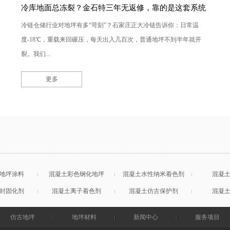
冷库地面总冻裂？金石特三年无返修，靠的是这套系统
冷链仓储行业对地坪有多“苛刻”？石家庄正大冷链告诉你：日常温
度-18℃，重载来回碾压，每天出入几百次，普通地坪不到半年就开
裂。我们...
更多
地坪涂料
混凝土彩色钢化地坪
混凝土水性纳米着色剂
混凝
封固化剂
混凝土离子着色剂
混凝土仿古保护剂
混凝
仿古地坪
地坪材料
新闻中心
服务项目