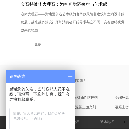
金石特液体大理石：为空间增添奢华与艺术感
液体大理石——为地面创造艺术级的奢华效果随着建筑和室内设计的
发展，越来越多的设计师和消费者开始寻求与众不同、具有独特视觉
效果的地面...
更多
产品采购直通车
请您留言
做中国最硬的地坪，金石特钢化您的地面！
感谢您的关注，当前客服人员不在
线，请填写一下您的信息，我们会
混凝土表面增强剂
石材油性防护剂
高端环氧
尽快和您联系。
混凝土润色剂
混凝土抛光剂
混凝土密
金石特首页
钢化地坪
透水地坪