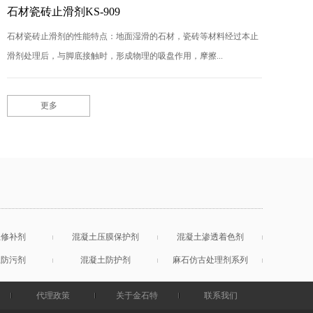
石材瓷砖止滑剂KS-909
石材瓷砖止滑剂的性能特点：地面湿滑的石材，瓷砖等材料经过本止
滑剂处理后，与脚底接触时，形成物理的吸盘作用，摩擦...
更多
土修补剂
混凝土压膜保护剂
混凝土渗透着色剂
土防污剂
混凝土防护剂
麻石仿古处理剂系列
代理政策
关于金石特
联系我们