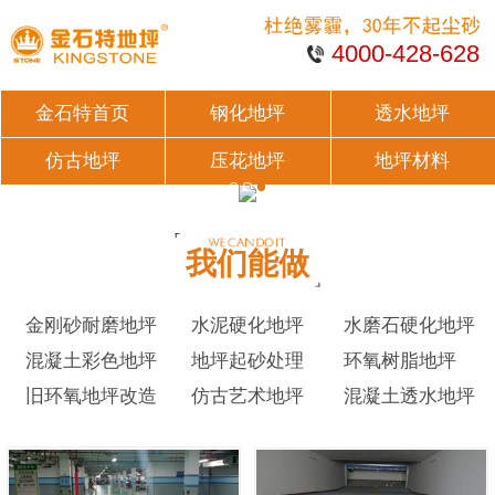
4000-428-628
金石特首页
钢化地坪
透水地坪
仿古地坪
压花地坪
地坪材料
我们能做
金刚砂耐磨地坪
水泥硬化地坪
水磨石硬化地坪
混凝土彩色地坪
地坪起砂处理
环氧树脂地坪
旧环氧地坪改造
仿古艺术地坪
混凝土透水地坪