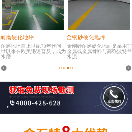
耐磨硬化地坪
金钢砂硬化地坪
耐磨地坪自上世纪70年代问
金刚砂耐磨硬化地面是采用非
世以来在欧美迅速普及，成为
金属或金属骨料与高强波特兰
水磨...
水泥...