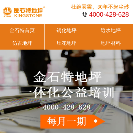
4000-428-628
金石特首页
钢化地坪
透水地坪
仿古地坪
压花地坪
地坪材料