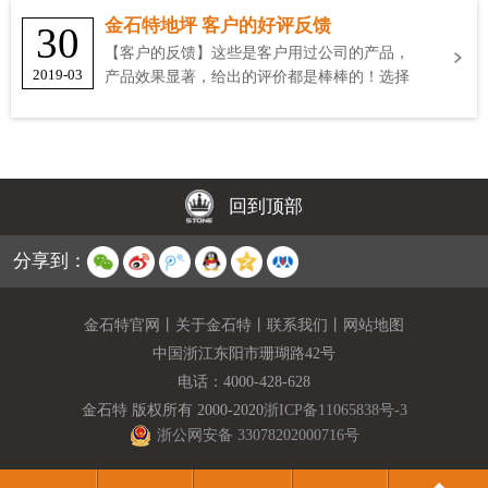
金石特地坪 客户的好评反馈
30
【客户的反馈】这些是客户用过公司的产品，
2019-03
产品效果显著，给出的评价都是棒棒的！选择
金石特
回到顶部
分享到：
金石特官网
丨
关于金石特
丨
联系我们
丨
网站地图
中国浙江东阳市珊瑚路42号
电话：
4000-428-628
金石特 版权所有 2000-2020
浙ICP备11065838号-3
浙公网安备 33078202000716号