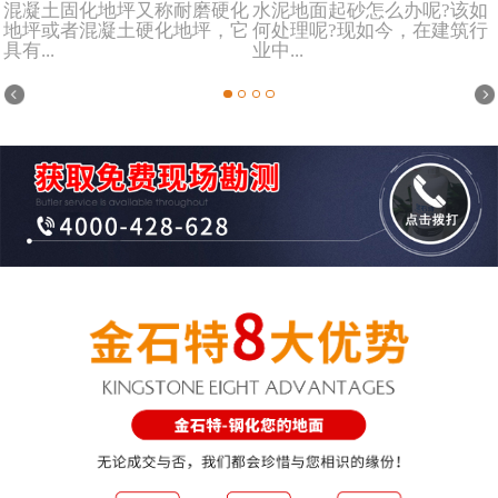
混凝土固化地坪又称耐磨硬化
水泥地面起砂怎么办呢?该如
地坪或者混凝土硬化地坪，它
何处理呢?现如今，在建筑行
具有...
业中...