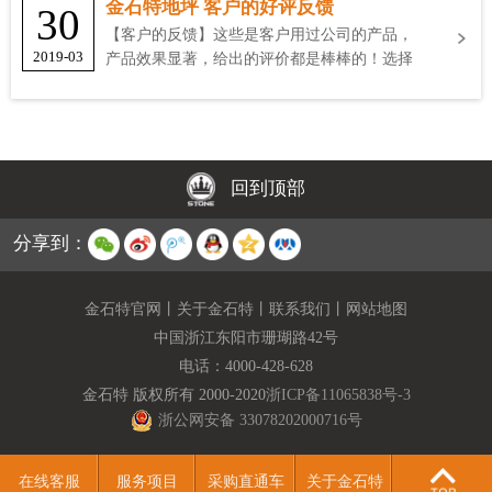
金石特地坪 客户的好评反馈
30
【客户的反馈】这些是客户用过公司的产品，
2019-03
产品效果显著，给出的评价都是棒棒的！选择
金石特
回到顶部
分享到：
金石特官网
丨
关于金石特
丨
联系我们
丨
网站地图
中国浙江东阳市珊瑚路42号
电话：
4000-428-628
金石特 版权所有 2000-2020
浙ICP备11065838号-3
浙公网安备 33078202000716号
在线客服
服务项目
采购直通车
关于金石特