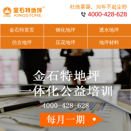
4000-428-628
金石特首页
钢化地坪
透水地坪
仿古地坪
压花地坪
地坪材料