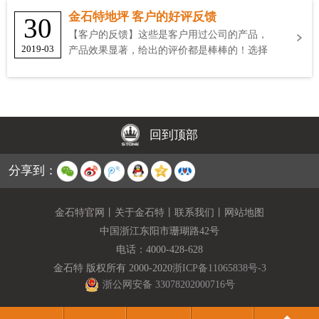
金石特地坪 客户的好评反馈
30
【客户的反馈】这些是客户用过公司的产品，
2019-03
产品效果显著，给出的评价都是棒棒的！选择
金石特
回到顶部
分享到：
金石特官网
丨
关于金石特
丨
联系我们
丨
网站地图
中国浙江东阳市珊瑚路42号
电话：
4000-428-628
金石特 版权所有 2000-2020
浙ICP备11065838号-3
浙公网安备 33078202000716号