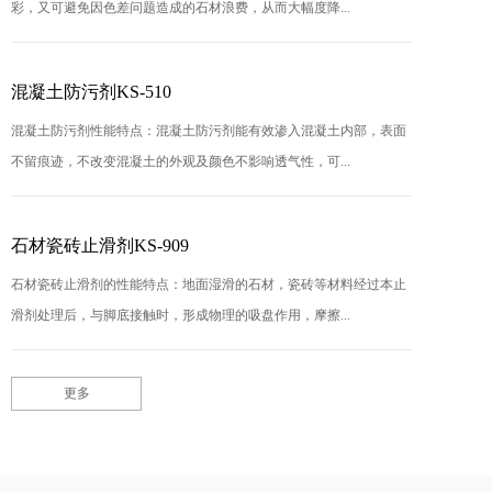
彩，又可避免因色差问题造成的石材浪费，从而大幅度降...
混凝土防污剂KS-510
混凝土防污剂性能特点：混凝土防污剂能有效渗入混凝土内部，表面
不留痕迹，不改变混凝土的外观及颜色不影响透气性，可...
石材瓷砖止滑剂KS-909
石材瓷砖止滑剂的性能特点：地面湿滑的石材，瓷砖等材料经过本止
滑剂处理后，与脚底接触时，形成物理的吸盘作用，摩擦...
更多