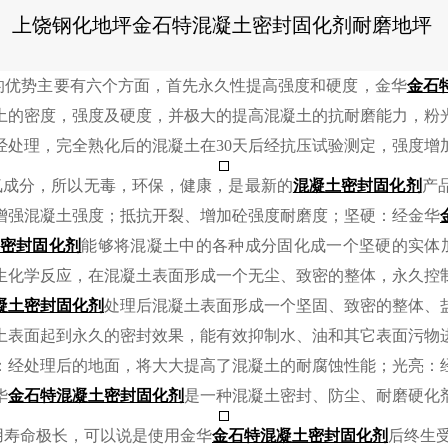
上饶钢化地坪金石特混凝土密封固化剂耐磨地坪
的优势主要有六个方面，首先永久性提高强度和硬度，金华
金石
土的密度，强度及硬度，并极大的提高混凝土的抗耐磨能力，粉
经处理，完全熟化后的混凝土在30天后经抗压试验测定，强度增
氟成分，所以无毒，环保，健康，是最新的
混凝土密封固化剂
产
增强混凝土强度；抵抗开裂、增加砼强度耐磨度；坚硬：经金华
密封固化剂
能够将混凝土中的各种成分固化成一个坚硬的实体
生化学反应，在混凝土表面形成一个无尘、致密的整体，永久控
凝土密封固化剂
处理后混凝土表面形成一个坚固、致密的整体、
土表面起到永久的密封效果，能有效抑制水、油和其它表面污物
：经处理后的地面，将大大提高了混凝土的耐腐蚀性能；光亮：
华
金石特
混凝土密封固化剂
是一种混凝土密封、防尘、耐磨硬化
用寿命极长，可以说是使用金华
金石特
混凝土密封固化剂
后终生