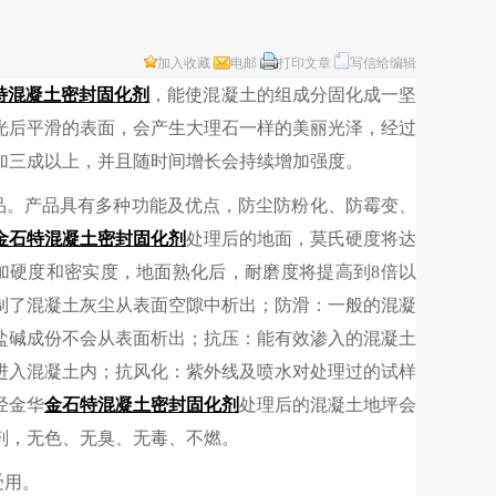
加入收藏
电邮
打印文章
写信给编辑
特
混凝土密封固化剂
，能使混凝土的组成分固化成一坚
光后平滑的表面，会产生大理石一样的美丽光泽，经过
加三成以上，并且随时间增长会持续增加强度。
品。产品具有多种功能及优点，防尘防粉化、防霉变、
金石特
混凝土密封固化剂
处理后的地面，莫氏硬度将达
加硬度和密实度，地面熟化后，耐磨度将提高到8倍以
制了混凝土灰尘从表面空隙中析出；防滑：一般的混凝
盐碱成份不会从表面析出；抗压：能有效渗入的混凝土
进入混凝土内；抗风化：紫外线及喷水对处理过的试样
经金华
金石特
混凝土密封固化剂
处理后的混凝土地坪会
剂，无色、无臭、无毒、不燃。
受用。