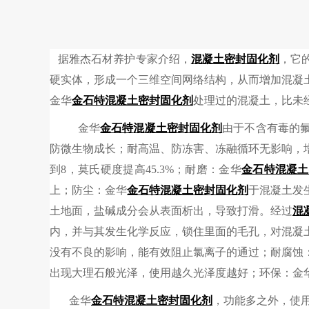
据雅杰石材养护专家介绍，
混凝土密封固化剂
，它
硬实体，形成一个三维空间网络结构，从而增加混凝
金华
金石特
混凝土密封固化剂
处理过的混凝土，比未
金华
金石特
混凝土密封固化剂
由于不含有毒的
防微生物成长；耐高温、防冻害、冻融循环无影响，
到8，莫氏硬度提高45.3%；耐磨：金华
金石特
混凝土
上；防尘：金华
金石特
混凝土密封固化剂
于混凝土发
土地面，盐碱成分会从表面析出，导致打滑。经过
混
内，并与其发生化学反应，锁住里面的毛孔，对混凝
没有不良的影响，能有效阻止氯离子的通过；耐腐蚀
出现大理石般光泽，使用越久光泽度越好；环保：金
金华
金石特
混凝土密封固化剂
，功能多之外，使