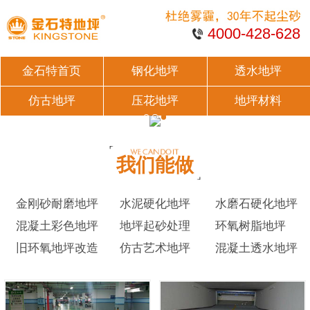
4000-428-628
金石特首页
钢化地坪
透水地坪
仿古地坪
压花地坪
地坪材料
我们能做
金刚砂耐磨地坪
水泥硬化地坪
水磨石硬化地坪
混凝土彩色地坪
地坪起砂处理
环氧树脂地坪
旧环氧地坪改造
仿古艺术地坪
混凝土透水地坪