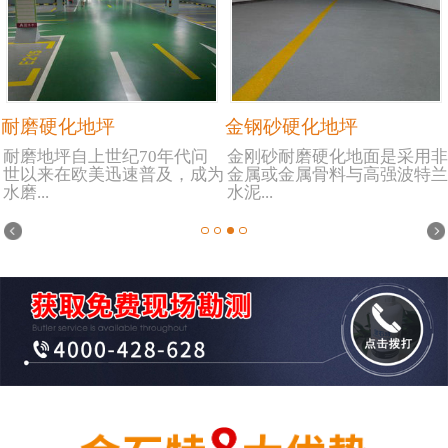
耐磨硬化地坪
金钢砂硬化地坪
耐磨地坪自上世纪70年代问
金刚砂耐磨硬化地面是采用非
世以来在欧美迅速普及，成为
金属或金属骨料与高强波特兰
水磨...
水泥...