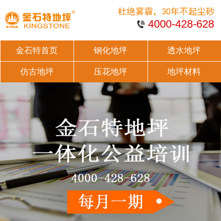
4000-428-628
金石特首页
钢化地坪
透水地坪
仿古地坪
压花地坪
地坪材料