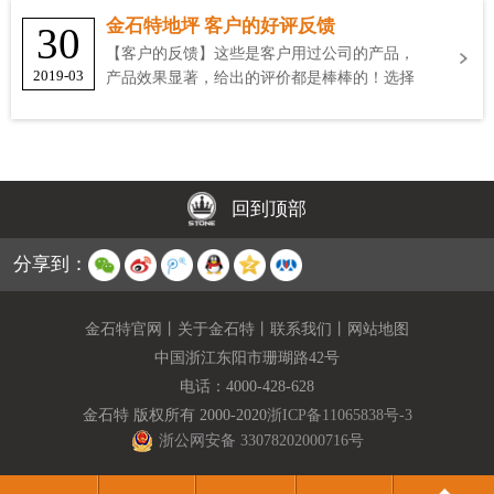
金石特地坪 客户的好评反馈
30
【客户的反馈】这些是客户用过公司的产品，
2019-03
产品效果显著，给出的评价都是棒棒的！选择
金石特
回到顶部
分享到：
金石特官网
丨
关于金石特
丨
联系我们
丨
网站地图
中国浙江东阳市珊瑚路42号
电话：
4000-428-628
金石特 版权所有 2000-2020
浙ICP备11065838号-3
浙公网安备 33078202000716号