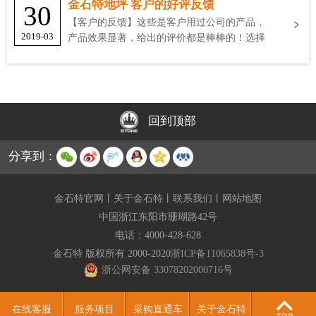
金石特地坪 客户的好评反馈
30
【客户的反馈】这些是客户用过公司的产品，
2019-03
产品效果显著，给出的评价都是棒棒的！选择
金石特
回到顶部
分享到：
金石特官网
丨
关于金石特
丨
联系我们
丨
网站地图
中国浙江东阳市珊瑚路42号
电话：
4000-428-628
金石特 版权所有 2000-2020
浙ICP备11065838号-3
浙公网安备 33078202000716号
在线客服
服务项目
采购直通车
关于金石特