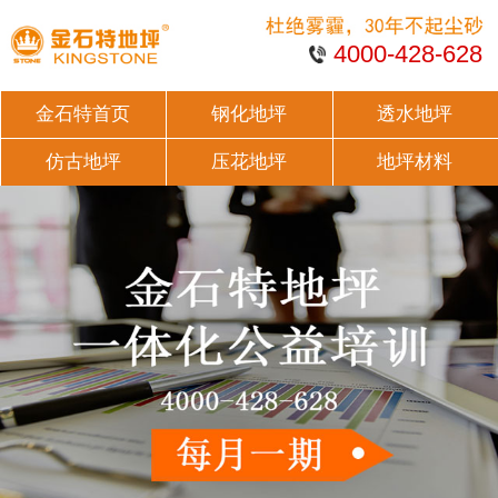
4000-428-628
金石特首页
钢化地坪
透水地坪
仿古地坪
压花地坪
地坪材料