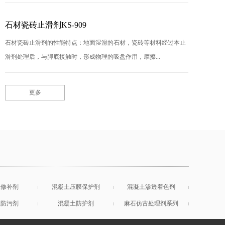
石材瓷砖止滑剂KS-909
石材瓷砖止滑剂的性能特点：地面湿滑的石材，瓷砖等材料经过本止
滑剂处理后，与脚底接触时，形成物理的吸盘作用，摩擦...
更多
土修补剂
混凝土压膜保护剂
混凝土渗透着色剂
土防污剂
混凝土防护剂
麻石仿古处理剂系列