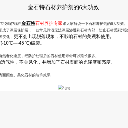
金石特石材养护剂的6大功效
金石特
石材养护专家
功效呢?现在
跟大家解说一下石材养护剂的6大功效。
形成了深层保护层，一些常见污渍无法深层渗透到石材内部，防止石材受到污
更不会出现脱落现象，不影响石材的美观和使用。
差变化，
10℃—-45 ℃)破裂。
自然老化速度，经防护处理后的石材使用寿命可以延长很多。
的透气性，不会风化，并增加了石材表面的光泽度和亮度。
表面颜色、美化石材的装饰效果
。