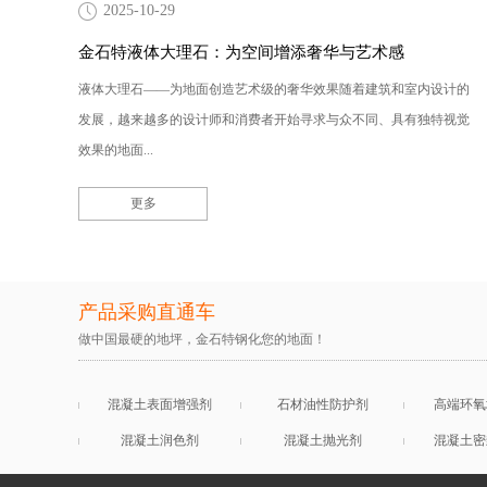
2025-10-29
金石特液体大理石：为空间增添奢华与艺术感
液体大理石——为地面创造艺术级的奢华效果随着建筑和室内设计的
发展，越来越多的设计师和消费者开始寻求与众不同、具有独特视觉
效果的地面...
更多
产品采购直通车
做中国最硬的地坪，金石特钢化您的地面！
混凝土表面增强剂
石材油性防护剂
高端环氧
混凝土润色剂
混凝土抛光剂
混凝土密