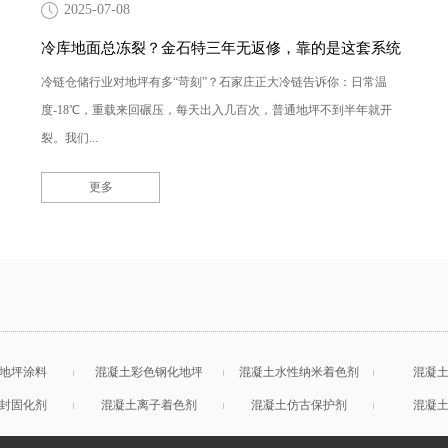
2025-07-08
冷库地面总冻裂？金石特三年无返修，靠的是这套系统
冷链仓储行业对地坪有多“苛刻”？石家庄正大冷链告诉你：日常温
度-18℃，重载来回碾压，每天出入几百次，普通地坪不到半年就开
裂。我们...
更多
地坪涂料
混凝土彩色钢化地坪
混凝土水性纳米着色剂
混凝
封固化剂
混凝土离子着色剂
混凝土仿古保护剂
混凝