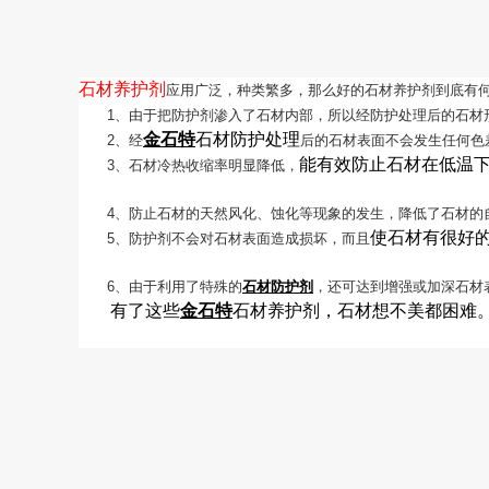
石材养护剂
应用广泛，种类繁多，那么好的石材养护剂到底有何
　　1、由于把防护剂渗入了石材内部，所以经防护处理后的石材
金石特
石材防护处理
　　2、经
后的石材表面不会发生任何色
能有效防止石材在低温下(-
　　3、石材冷热收缩率明显降低，
　　4、防止石材的天然风化、蚀化等现象的发生，降低了石材的
使石材有很好
　　5、防护剂不会对石材表面造成损坏，而且
　　6、由于利用了特殊的
石材防护剂
，还可达到增强或加深石材
有了这些
金石特
石材养护剂，石材想不美都困难