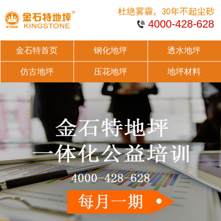
4000-428-628
金石特首页
钢化地坪
透水地坪
仿古地坪
压花地坪
地坪材料