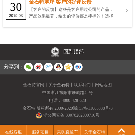
金石特地坪 客户的好评反馈
30
【客户的反馈】这些是客户用过公司的产品，
2019-03
产品效果显著，给出的评价都是棒棒的！选择
金石特
回到顶部
分享到：
金石特官网
丨
关于金石特
丨
联系我们
丨
网站地图
中国浙江东阳市珊瑚路42号
电话：
4000-428-628
金石特 版权所有 2000-2020
浙ICP备11065838号-3
浙公网安备 33078202000716号
在线客服
服务项目
采购直通车
关于金石特