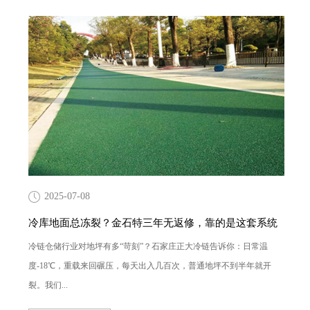
2025-07-08
冷库地面总冻裂？金石特三年无返修，靠的是这套系统
冷链仓储行业对地坪有多“苛刻”？石家庄正大冷链告诉你：日常温
度-18℃，重载来回碾压，每天出入几百次，普通地坪不到半年就开
裂。我们...