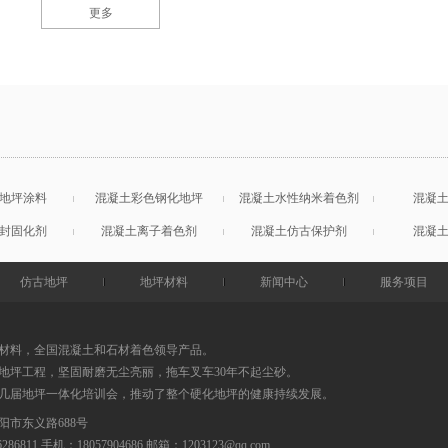
更多
地坪涂料
混凝土彩色钢化地坪
混凝土水性纳米着色剂
混凝
封固化剂
混凝土离子着色剂
混凝土仿古保护剂
混凝
仿古地坪
地坪材料
新闻中心
服务项目
材料，全国混凝土和石材着色领导产品。
地坪工程，坚固耐磨无尘亮丽，拖车叉车30年不起尘砂。
0几届地坪一体化培训会，推动了整个硬化地坪的健康持续发展。
阳市东义路688号
86286811 手机：18057904686
邮箱：
1203123@qq.com