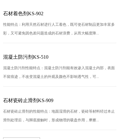
石材着色剂KS-902
性能特点：利用天然石材进行人工着色，既可使石材制品更加丰富多
彩，又可避免因色差问题造成的石材浪费，从而大幅度降...
混凝土防污剂KS-510
混凝土防污剂性能特点：混凝土防污剂能有效渗入混凝土内部，表面
不留痕迹，不改变混凝土的外观及颜色不影响透气性，可...
石材瓷砖止滑剂KS-909
石材瓷砖止滑剂的性能特点：地面湿滑的石材，瓷砖等材料经过本止
滑剂处理后，与脚底接触时，形成物理的吸盘作用，摩擦...